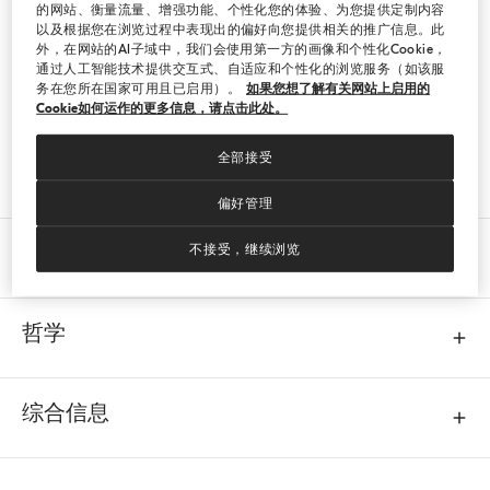
的网站、衡量流量、增强功能、个性化您的体验、为您提供定制内容
以及根据您在浏览过程中表现出的偏好向您提供相关的推广信息。此
外，在网站的AI子域中，我们会使用第一方的画像和个性化Cookie，
通过人工智能技术提供交互式、自适应和个性化的浏览服务（如该服
务在您所在国家可用且已启用）。
如果您想了解有关网站上启用的
“未经审视的生活是不值得过的”。
Cookie如何运作的更多信息，请点击此处。
苏格拉底
抱歉，未找到此页面。
全部接受
偏好管理
客户服务
不接受，继续浏览
哲学
综合信息