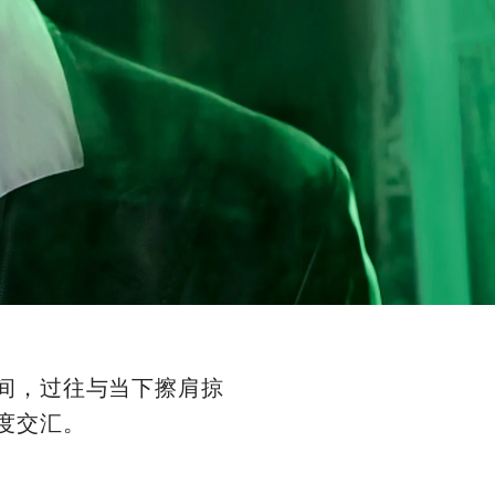
间，过往与当下擦肩掠
度交汇。