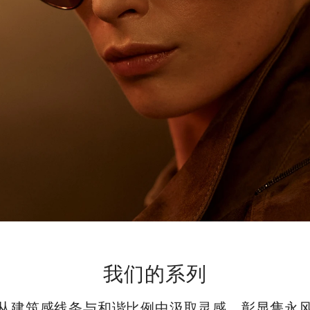
我们的系列
从建筑感线条与和谐比例中汲取灵感，彰显隽永