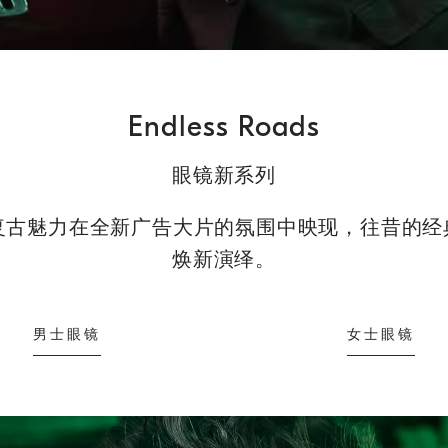
Loaded
:
100.00%
Endless Roads
眼镜新系列
的复古魅力在全新广告大片的氛围中映现，往昔的
焕新演绎。
男士眼镜
女士眼镜