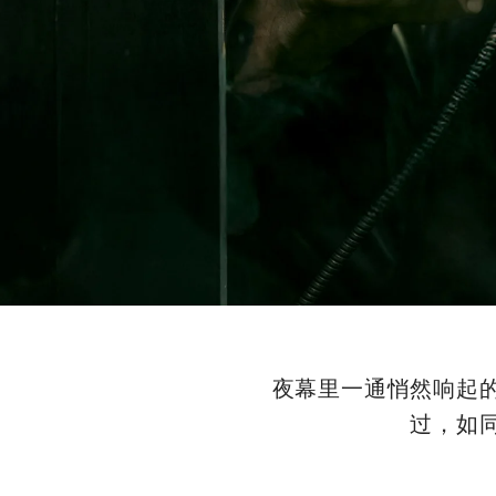
夜幕里一通悄然响起
过，如