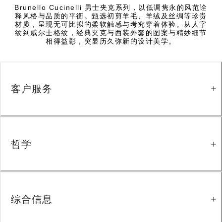
Brunello Cucinelli 男士夹克系列，以低调隽永的风范诠
释风格与品质的平衡。甄选初剪羊毛、羊绒及丝绸等珍贵
材质，呈现无可比拟的柔软触感与考究穿着体验。从人字
纹到威尔士格纹，经典夹克与西装外套的图案与精妙细节
相得益彰，突显历久弥新的设计美学。
客户服务
哲学
综合信息