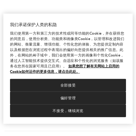
我们承诺保护人类的私隐
我们使用第一方和第三方的技术性或同等功能的Cookie，并在获得您
关于我们
的同意后，使用分析类、功能类和画像类Cookie，以管理和改进我们
的网站、衡量流量、增强功能、个性化您的体验、为您提供定制内容
以及根据您在浏览过程中表现出的偏好向您提供相关的推广信息。此
外，在网站的AI子域中，我们会使用第一方的画像和个性化Cookie，
古奇拉利（四川）服装有限公司源于意大利索罗梅奥的城
通过人工智能技术提供交互式、自适应和个性化的浏览服务（如该服
务在您所在国家可用且已启用）。
如果您想了解有关网站上启用的
堡内，旗下品牌Brunello Cucinelli是源于意大利的生活方
Cookie如何运作的更多信息，请点击此处。
式品牌，低调奢华的设计兼具纯正意式风尚和传统手工
艺。品牌的羊绒织物取材于拥有“金羊毛”之称的亚洲绒山
全部接受
羊，有“山羊绒之王”和“服装界真正的奢侈品”的美誉。
偏好管理
不接受，继续浏览
古奇拉利(四川)服装有限公司