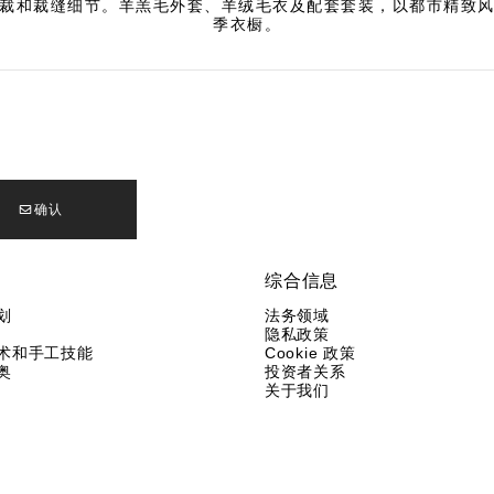
裁和裁缝细节。羊羔毛外套、羊绒毛衣及配套套装，以都市精致
季衣橱。
确认
综合信息
划
法务领域
隐私政策
术和手工技能
Cookie 政策
奥
投资者关系
关于我们