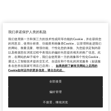
这种纤维纤细至极，直径仅有约13.5微米，
却兼具非凡的轻盈感与高效的保暖性能。每
一件骆马毛成品都遵循着手工艺传统，以精
湛工艺制成，能将穿着的瞬间化作一种独一
无二的舒适体验。
我们承诺保护人类的私隐
我们使用第一方和第三方的技术性或同等功能的Cookie，并在获得您
探索更多
的同意后，使用分析类、功能类和画像类Cookie，以管理和改进我们
的网站、衡量流量、增强功能、个性化您的体验、为您提供定制内容
以及根据您在浏览过程中表现出的偏好向您提供相关的推广信息。此
外，在网站的AI子域中，我们会使用第一方的画像和个性化Cookie，
通过人工智能技术提供交互式、自适应和个性化的浏览服务（如该服
务在您所在国家可用且已启用）。
如果您想了解有关网站上启用的
Cookie如何运作的更多信息，请点击此处。
全部接受
偏好管理
不接受，继续浏览