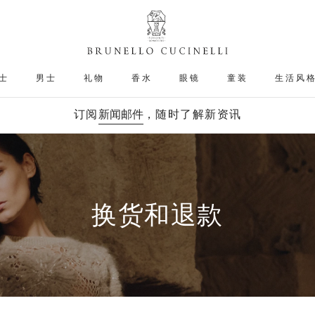
士
男士
礼物
香水
眼镜
童装
生活风
订阅
新闻邮件
，随时了解新资讯
换货和退款