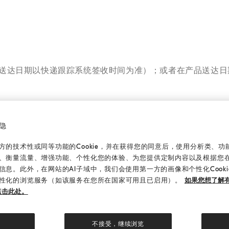
送达日期以快递跟踪系统签收时间为准）；或者在产品送达日
隐
联系我们的客服人员。
的技术性或同等功能的Cookie，并在获得您的同意后，使用分析类、功能类
、衡量流量、增强功能、个性化您的体验、为您提供定制内容以及根据您
信息。此外，在网站的AI子域中，我们会使用第一方的画像和个性化Cook
性化的浏览服务（如该服务在您所在国家可用且已启用）。
如果您想了解有
摘除。此外，必须归还在此前收到包裹时所包含的任何包装和
点击此处。
求，我们有权拒绝您的退换货申请。关于换货的申请仅限于有
不接受，继续浏览