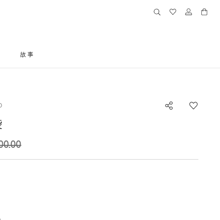
格
故事
D
袋
00.00
的尺码
)