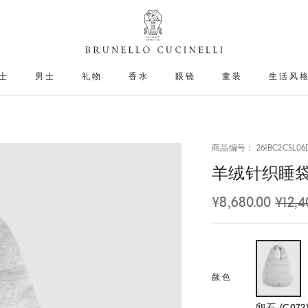
士
男士
礼物
香水
眼镜
童装
生活风
商品编号： 261BC2CSL06
羊绒针织睡
¥8,680.00
¥12,4
颜色
选择
卵石 (C072