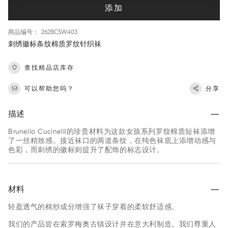
添加
商品编号： 262BCSW403
刺绣徽标条纹棉质罗纹针织袜
查找精品店库存
可以帮助您吗？
分享
描述
Brunello Cucinelli的珍贵材料为这款女孩系列罗纹棉质短袜添增
了一丝精致感。接近袜口的两道条纹，在纯色袜底上添增动感与
色彩，而刺绣的徽标则提升了配饰的标志设计。
材料
轻盈透气的棉纱成分增强了袜子穿着的柔软舒适感。
我们的产品皆在索罗梅奥古镇设计并在意大利制造。我们尊重人