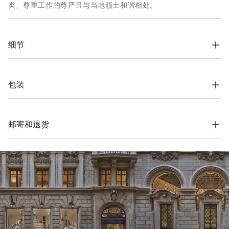
类、尊重工作的尊严且与当地领土和谐相处。
细节
罗纹

中筒袜

所有童装款式在材料和细节的选择，都是按照公司的哲理尽最大
包装
精力仔细实现的

每个款式的价格根据所选尺寸而有所不同
根据公司的价值观念，Brunello Cucinelli网上精品店专用包装材
料完全在索罗梅奥设计，并在意大利制造。材料采用FSC®认证原
100% 棉
料制作，整个包装设计基于自立结构，可以用于储存和再使用，
邮寄和退货
并可平整存放在非常小的空间。
运费与时间
我们所有服装的寄送都是免费的。全球快递从周一到周五执行，
一般在5个工作日内送达。有关交货时间的更多信息，请参考
运
输
页面。
退货方式
我们很乐意为您免费提供7天退货，30天换货服务。更多信息，
请参考
退货
页面。