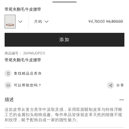
Hide / Show details
带尾夹翻毛牛皮腰带
¥4,760.00
¥6,800.00
尺码
添加
商品编号： 261MAUGP215
带尾夹翻毛牛皮腰带
查找精品店库存
可以帮助您吗？
分享
描述
这款皮带从复古美学中汲取灵感，采用双面鞣制皮革与特殊浮雕
工艺的金属扣头相映成趣。每件单品皆保留皮革天然的细微不规
则纹理，赋予配饰自成一家的随性魅力。