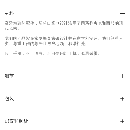
材料
高雅精致的配件，新的口袋巾设计沿用了同系列夹克和西服的现
代风格。
我们的产品皆在索罗梅奥古镇设计并在意大利制造。我们尊重人
类、尊重工作的尊严且与当地领土和谐相处。
只可手洗，不可漂白。不可使用烘干机，低温熨烫。
细节
口袋巾宽度约35厘米，长度约35厘米
100% 真丝
包装
根据公司的价值观念，Brunello Cucinelli网上精品店专用包装材
料完全在索罗梅奥设计，并在意大利制造。材料采用FSC®认证原
料制作，整个包装设计基于自立结构，可以用于储存和再使用，
邮寄和退货
并可平整存放在非常小的空间。