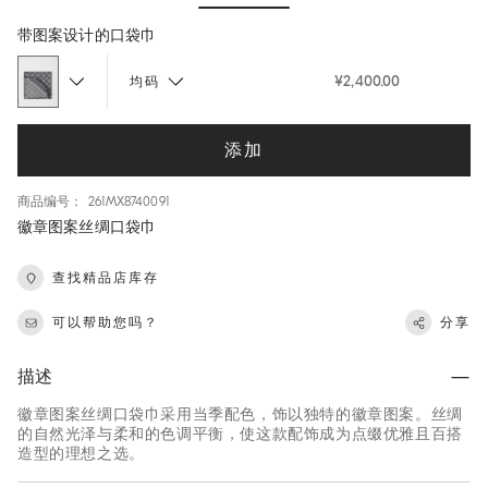
Hide / Show details
带图案设计的口袋巾
¥2,400.00
均码
添加
商品编号： 261MX8740091
徽章图案丝绸口袋巾
查找精品店库存
可以帮助您吗？
分享
描述
徽章图案丝绸口袋巾采用当季配色，饰以独特的徽章图案。丝绸
的自然光泽与柔和的色调平衡，使这款配饰成为点缀优雅且百搭
造型的理想之选。