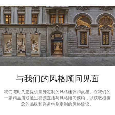
运费与时间
我们所有服装的寄送都是免费的。全球快递从周一到周五执行，
一般在5个工作日内送达。有关交货时间的更多信息，请参考
运
输
页面。
退货方式
我们很乐意为您免费提供7天退货，30天换货服务。更多信息，
请参考
退货
页面。
与我们的风格顾问见面
我们随时为您提供量身定制的风格建议和灵感。在我们的
一家精品店或通过视频直播与风格顾问预约，以获取根据
您的品味和兴趣特别定制的风格建议。