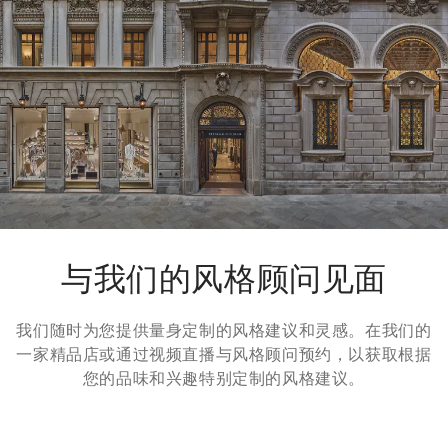
我们所有服装的寄送都是免费的。全球快递从周一到周五执行，
一般在5个工作日内送达。有关交货时间的更多信息，请参考
运
输
页面。
退货方式
我们很乐意为您免费提供7天退货，30天换货服务。更多信息，
请参考
退货
页面。
与我们的风格顾问见面
我们随时为您提供量身定制的风格建议和灵感。在我们的
一家精品店或通过视频直播与风格顾问预约，以获取根据
您的品味和兴趣特别定制的风格建议。