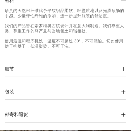
材料
珍贵的天然棉纤维赋予平纹织品柔软、轻盈质地以及光滑顺畅的
手感。少量弹性纤维的添加，进一步提升服装的舒适度。
我们的产品皆在索罗梅奥古镇设计并在意大利制造。我们尊重人
类、尊重工作的尊严且与当地领土和谐相处。
使用最温和程序机洗，温度不可超过 30°，不可漂泊。切勿使用
烘干机烘干，低温熨烫。不可干洗。
细节
罗纹编织圆领

袖口折边包缝與罗纹编织收口

下摆折边包缝

包装
标准版型
根据公司的价值观念，Brunello Cucinelli网上精品店专用包装材
47% 棉, 47% 莫代尔纤维, 6% 弹性纤维
料完全在索罗梅奥设计，并在意大利制造。材料采用FSC®认证原
料制作，整个包装设计基于自立结构，可以用于储存和再使用，
邮寄和退货
并可平整存放在非常小的空间。
运费与时间