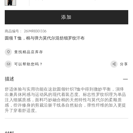
添加
商品编号： 261MR8301336
圆领 T 恤，棉与弹力莫代尔混纺细罗纹汗布
查找精品店库存
可以帮助您吗？
分享
描述
舒适体验与实用功能在这款圆领针织T恤中得到微妙平衡，演绎
出兼具休闲感与运动风的现代着装态度。标志性罗纹织理为单品
注入细腻质感，面料巧妙融合棉的天然特性与莫代尔的柔顺质
感，些许修身的剪裁沿躯干线条自然贴合，弹性纤维的加入更提
升了穿着舒适度。