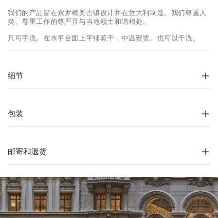
我们的产品皆在索罗梅奥古镇设计并在意大利制造。我们尊重人
类、尊重工作的尊严且与当地领土和谐相处。
只可手洗。在水平台面上平铺晾干，中温熨烫。也可以干洗。
细节
衬衫式领子，钮扣开领

常规肩部设计

平针编织
包装
77% 亚麻, 23% 棉
根据公司的价值观念，Brunello Cucinelli网上精品店专用包装材
料完全在索罗梅奥设计，并在意大利制造。材料采用FSC®认证原
料制作，整个包装设计基于自立结构，可以用于储存和再使用，
邮寄和退货
并可平整存放在非常小的空间。
运费与时间
我们所有服装的寄送都是免费的。全球快递从周一到周五执行，
一般在5个工作日内送达。有关交货时间的更多信息，请参考
运
输
页面。