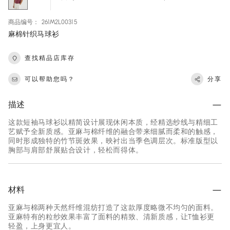
商品编号： 261M2L00315
麻棉针织马球衫
查找精品店库存
可以帮助您吗？
分享
描述
这款短袖马球衫以精简设计展现休闲本质，经精选纱线与精细工
艺赋予全新质感。亚麻与棉纤维的融合带来细腻而柔和的触感，
同时形成独特的竹节斑效果，映衬出当季色调层次。标准版型以
胸部与肩部舒展贴合设计，轻松而得体。
材料
亚麻与棉两种天然纤维混纺打造了这款厚度略微不均匀的面料。
亚麻特有的粒纱效果丰富了面料的精致、清新质感，让T恤衫更
轻盈，上身更宜人。