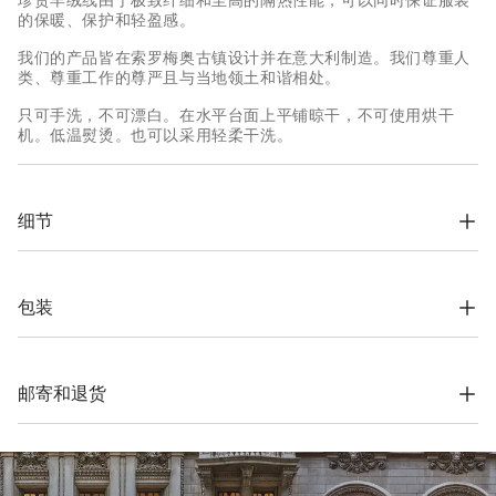
珍贵羊绒线由于极致纤细和至高的隔热性能，可以同时保证服装
的保暖、保护和轻盈感。
我们的产品皆在索罗梅奥古镇设计并在意大利制造。我们尊重人
类、尊重工作的尊严且与当地领土和谐相处。
只可手洗，不可漂白。在水平台面上平铺晾干，不可使用烘干
机。低温熨烫。也可以采用轻柔干洗。
细节
拉链收襟

罗纹编织高领

袖口和下摆罗纹编织

包装
平针编织
根据公司的价值观念，Brunello Cucinelli网上精品店专用包装材
100% 羊绒
料完全在索罗梅奥设计，并在意大利制造。材料采用FSC®认证原
料制作，整个包装设计基于自立结构，可以用于储存和再使用，
邮寄和退货
并可平整存放在非常小的空间。
运费与时间
我们所有服装的寄送都是免费的。全球快递从周一到周五执行，
一般在5个工作日内送达。有关交货时间的更多信息，请参考
运