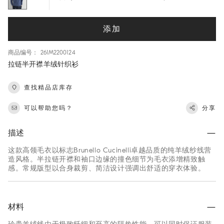
添加
商品编号： 261M2200124
拉链半开襟羊绒针织衫
查找精品店库存
可以帮助您吗？
分享
描述
这款高领毛衣以标志Brunello Cucinelli卓越品质的纯羊绒纱线营
造风格。半拉链开襟和袖口边缘的撞色细节为毛衣添增精致触
感。常规版型以合身裁剪、简洁设计强调出舒适的穿衣体验。
材料