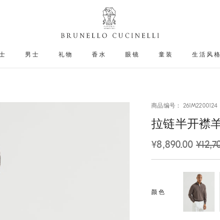
士
男士
礼物
香水
眼镜
童装
生活风
商品编号： 261M2200124
拉链半开襟
¥8,890.00
¥12,7
颜色