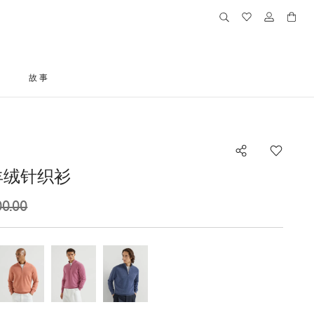
格
故事
羊绒针织衫
00.00