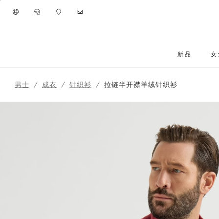
进入主要内容
新品
女
跳转到主要内容
男士
成衣
针织衫
拉链半开襟羊绒针织衫