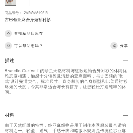
商品编号： 261MM6840615
古巴领亚麻合身短袖衬衫
查找精品店库存
可以帮助您吗？
分享
描述
Brunello Cucinelli 的珍贵天然材料与这款短袖合身衬衫的休闲优
雅态度相遇，触感十分轻盈且清新的亚麻面料，与古巴领的“老
式”设计完满契合。标准尺寸、直身裁剪的合身版型和比普通衬衫
略短的长度，令其非常适合与长裤搭穿，让您轻松打造纯粹的休
闲。
材料
由于天然纤维的特性，纯亚麻织物是用于制作本季服装最合适的
材料之一。轻盈、透气、手感干爽和略微不规则是传统粒纱亚麻