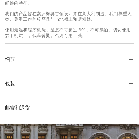
纤维的特征。
我们的产品皆在索罗梅奥古镇设计并在意大利制造。我们尊重人
类、尊重工作的尊严且与当地领土和谐相处。
使用最温和程序机洗，温度不可超过 30°，不可漂泊。切勿使用
烘干机烘干，低温熨烫。否则可用干洗。
细节
翻门襟和珍珠扣收襟

古巴领

袖口折边包缝與罗纹编织收口

包装
舒适版型
根据公司的价值观念，Brunello Cucinelli网上精品店专用包装材
100% 亚麻
料完全在索罗梅奥设计，并在意大利制造。材料采用FSC®认证原
料制作，整个包装设计基于自立结构，可以用于储存和再使用，
邮寄和退货
并可平整存放在非常小的空间。
运费与时间
我们所有服装的寄送都是免费的。全球快递从周一到周五执行，
一般在5个工作日内送达。有关交货时间的更多信息，请参考
运