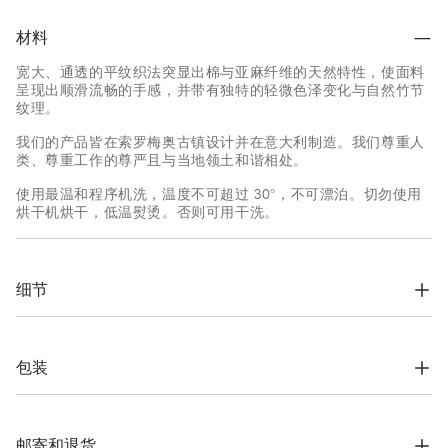
材料
宽大、通透的平纹织法突显出棉与亚麻纤维的天然特性，使面料
呈现出顺滑流畅的手感，并带有独特的轻微色泽变化与自然竹节
纹理。
我们的产品皆在索罗梅奥古镇设计并在意大利制造。我们尊重人
类、尊重工作的尊严且与当地领土和谐相处。
使用最温和程序机洗，温度不可超过 30°，不可漂泊。切勿使用
烘干机烘干，低温熨烫。否则可用干洗。
细节
翻门襟和珍珠扣收襟

传统领子

上部贴袋

包装
贴袋式下摆口袋

袖口一颗珍珠扣

根据公司的价值观念，Brunello Cucinelli网上精品店专用包装材
舒适版型
料完全在索罗梅奥设计，并在意大利制造。材料采用FSC®认证原
料制作，整个包装设计基于自立结构，可以用于储存和再使用，
邮寄和退货