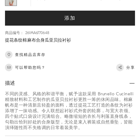
添加
商品编号： 261MA6770648
提花条纹棉麻布合身瓜亚贝拉衬衫
查找精品店库存
可以帮助您吗？
分享
描述
不同的灵感、风格的和谐平衡，赋予这款采用 Brunello Cucinelli
精致材料和工艺制作的瓜亚贝拉衬衫更胜一筹的休闲品味。棉麻
帆布是一种清新且轻盈的面料，透过提花工艺打造的条纹为衬衫
添增了一抹动感。令人联想起衬衫式外套的轮廓，与宽大衣领、
四个贴式口袋设计完满组合。略微缩短的衣长与利落直身线条，
勾勒出恰到好处的合身版型，无论是束入裤装或自然垂坠，皆能
演绎随性而不失格调的日常着装美学。