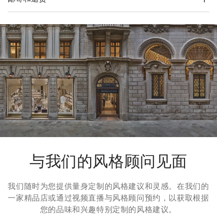
54% 棉, 46% 亚麻
并可平整存放在非常小的空间。
运费与时间
我们所有服装的寄送都是免费的。全球快递从周一到周五执行，
一般在5个工作日内送达。有关交货时间的更多信息，请参考
运
输
页面。
退货方式
我们很乐意为您免费提供7天退货，30天换货服务。更多信息，
请参考
退货
页面。
与我们的风格顾问见面
我们随时为您提供量身定制的风格建议和灵感。在我们的
一家精品店或通过视频直播与风格顾问预约，以获取根据
您的品味和兴趣特别定制的风格建议。