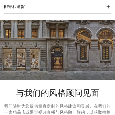
料完全在索罗梅奥设计，并在意大利制造。材料采用FSC®认证原
料制作，整个包装设计基于自立结构，可以用于储存和再使用，
邮寄和退货
18K金
并可平整存放在非常小的空间。
运费与时间
我们所有服装的寄送都是免费的。全球快递从周一到周五执行，
一般在5个工作日内送达。有关交货时间的更多信息，请参考
运
输
页面。
退货方式
我们很乐意为您免费提供7天退货，30天换货服务。更多信息，
请参考
退货
页面。
与我们的风格顾问见面
我们随时为您提供量身定制的风格建议和灵感。在我们的
一家精品店或通过视频直播与风格顾问预约，以获取根据