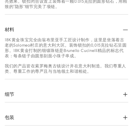
亮效果。锁扣闭合设置上装饰着一颗0.015克拉的圆形钻石，用精
致的“隐形”细节完美了项链。
材料
18K黄金珠宝完全由翁布里亚手工匠设计制作，这里是坐落着古
老的Solomeo村庄的意大利大区。装饰锁扣的0,015克拉钻石呈圆
形。18K黄金打制的细镶珠链是Brunello Cucinelli精品的标志代
表：每条链子由圆形刻面小珠子串成。
我们的产品皆在索罗梅奥古镇设计并在意大利制造。我们尊重人
类、尊重工作的尊严且与当地领土和谐相处。
细节
珠宝完全用18K黄金制作

扣合钩扣可以调节不同长度

0,015克拉圆形钻石，镶嵌在钩扣上

包装
手链最大长度约20厘米

完全在意大利设计制造

根据公司的价值观念，Brunello Cucinelli网上精品店专用包装材
每件珠宝会用专门Aurum系列包装寄送