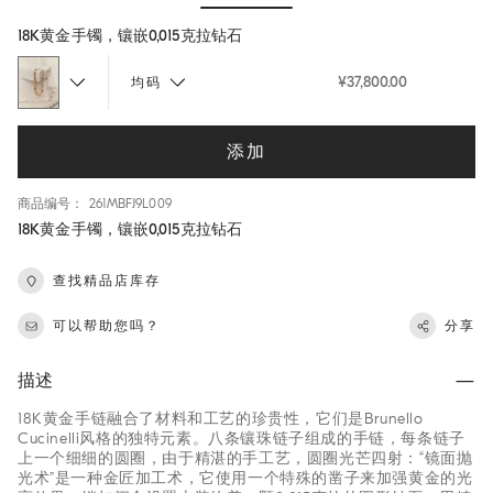
Hide / Show details
18K黄金手镯，镶嵌0,015克拉钻石
¥37,800.00
均码
添加
商品编号： 261MBFJ9L009
18K黄金手镯，镶嵌0,015克拉钻石
查找精品店库存
可以帮助您吗？
分享
描述
18K黄金手链融合了材料和工艺的珍贵性，它们是Brunello
Cucinelli风格的独特元素。八条镶珠链子组成的手链，每条链子
上一个细细的圆圈，由于精湛的手工艺，圆圈光芒四射：“镜面抛
光术”是一种金匠加工术，它使用一个特殊的凿子来加强黄金的光