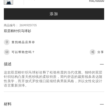
¥14,700.00
添加
商品编号： 261M19251705
双层棉针织马球衫
查找精品店库存
可以帮助您吗？
分享
描述
这款双层棉针织马球衫诠释了松弛有度的当代优雅。独特的双层
针织结构凸显天然纱线的柔软特质，简约舒适的裁剪线条表达随
性美学，而开放式罗纹领口延续经典男装风格，并以女性化设计
语言重新演绎。
材料