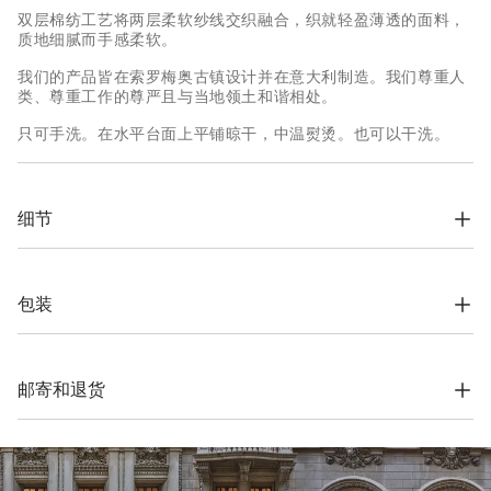
双层棉纺工艺将两层柔软纱线交织融合，织就轻盈薄透的面料，
质地细腻而手感柔软。
我们的产品皆在索罗梅奥古镇设计并在意大利制造。我们尊重人
类、尊重工作的尊严且与当地领土和谐相处。
只可手洗。在水平台面上平铺晾干，中温熨烫。也可以干洗。
细节
衬衫式领子

落肩

袖口和下摆罗纹编织

包装
元宝针编织
根据公司的价值观念，Brunello Cucinelli网上精品店专用包装材
96% 棉, 3% 聚酰胺, 1% 弹性纤维
料完全在索罗梅奥设计，并在意大利制造。材料采用FSC®认证原
料制作，整个包装设计基于自立结构，可以用于储存和再使用，
邮寄和退货
并可平整存放在非常小的空间。
运费与时间
我们所有服装的寄送都是免费的。全球快递从周一到周五执行，
一般在5个工作日内送达。有关交货时间的更多信息，请参考
运