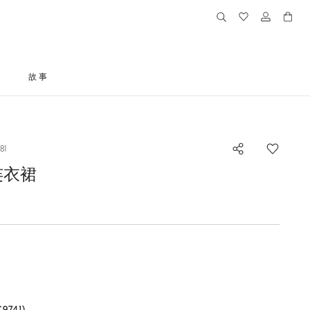
格
故事
81
连衣裙
的尺码
741)