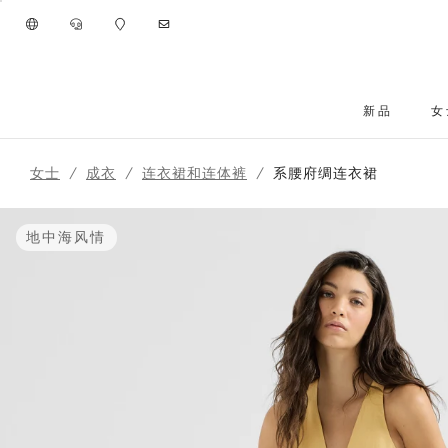
进入主要内容
新品
女
跳转到主要内容
女士
成衣
连衣裙和连体裤
系腰府绸连衣裙
地中海风情