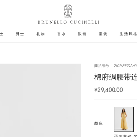
士
男士
礼物
香水
眼镜
童装
生活风
商品编号： 262MPF79AHY
棉府绸腰带
¥29,400.00
颜色
选择
蛋酒黃色 (C9