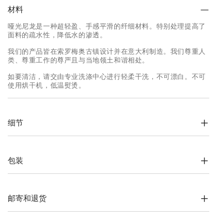
材料
哑光尼龙是一种超轻盈、手感平滑的纤细材料。特别处理提高了
面料的疏水性，降低水的渗透。
我们的产品皆在索罗梅奥古镇设计并在意大利制造。我们尊重人
类、尊重工作的尊严且与当地领土和谐相处。
如要清洁，请交由专业洗涤中心进行轻柔干洗，不可漂白。不可
使用烘干机，低温熨烫。
细节
双链头拉链收襟

带衬里的风帽，搭配可调节的拉绳

弹性带袖口

包装
拉链下摆口袋

拉绳收口下摆
根据公司的价值观念，Brunello Cucinelli网上精品店专用包装材
料完全在索罗梅奥设计，并在意大利制造。材料采用FSC®认证原
93% 聚酯, 7% 聚脲酯
料制作，整个包装设计基于自立结构，可以用于储存和再使用，
邮寄和退货
并可平整存放在非常小的空间。
运费与时间