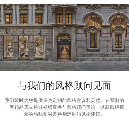
我们所有服装的寄送都是免费的。全球快递从周一到周五执行，
一般在5个工作日内送达。有关交货时间的更多信息，请参考
运
输
页面。
退货方式
我们很乐意为您免费提供7天退货，30天换货服务。更多信息，
请参考
退货
页面。
与我们的风格顾问见面
我们随时为您提供量身定制的风格建议和灵感。在我们的
一家精品店或通过视频直播与风格顾问预约，以获取根据
您的品味和兴趣特别定制的风格建议。