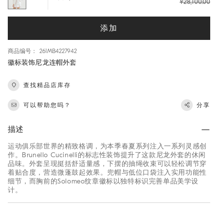
¥28,100.00
添加
商品编号： 261MB4227942
徽标装饰尼龙连帽外套
查找精品店库存
可以帮助您吗？
分享
描述
运动俱乐部世界的精致格调，为本季春夏系列注入一系列灵感创
作。Brunello Cucinelli的标志性装饰提升了这款尼龙外套的休闲
品味。外套呈现挺括舒适量感，下摆的抽绳收束可以轻松调节穿
着贴合度，营造微蓬鼓起效果。兜帽与低位口袋注入实用功能性
细节，而胸前的Solomeo纹章徽标以独特标识完善单品美学设
计。