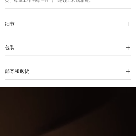
类、尊重工作的尊严且与当地领土和谐相处。
细节
拉链包口

双手柄

布料内衬

包装
不含镍珠宝装饰

购物袋长约53厘米，宽约25厘米，高约27厘米
根据公司的价值观念，Brunello Cucinelli网上精品店专用包装材
料完全在索罗梅奥设计，并在意大利制造。材料采用FSC®认证原
100% 聚酰胺
料制作，整个包装设计基于自立结构，可以用于储存和再使用，
邮寄和退货
并可平整存放在非常小的空间。
运费与时间
我们所有服装的寄送都是免费的。全球快递从周一到周五执行，
一般在5个工作日内送达。有关交货时间的更多信息，请参考
运
输
页面。
退货方式
我们很乐意为您免费提供7天退货，30天换货服务。更多信息，
请参考
退货
页面。