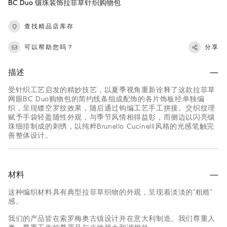
BC Duo 镶珠装饰拉菲草针织购物包
查找精品店库存
可以帮助您吗？
分享
描述
受针织工艺启发的精妙技艺，以夏季视角重新诠释了这款拉菲草
网眼BC Duo购物包的简约线条组成配饰的各片饰板经单独编
织，呈现镂空罗纹效果，随后通过钩编工艺手工拼接。交织纹理
赋予手袋轻盈随性外观，与季节风情相得益彰，而侧边以闪亮镶
珠细排制成的刺绣，以纯粹Brunello Cucinelli风格的光感笔触完
善整体设计。
材料
这种编织材料具有典型拉菲草织物的外观，呈现着淡淡的“粗糙”
感。
我们的产品皆在索罗梅奥古镇设计并在意大利制造。我们尊重人