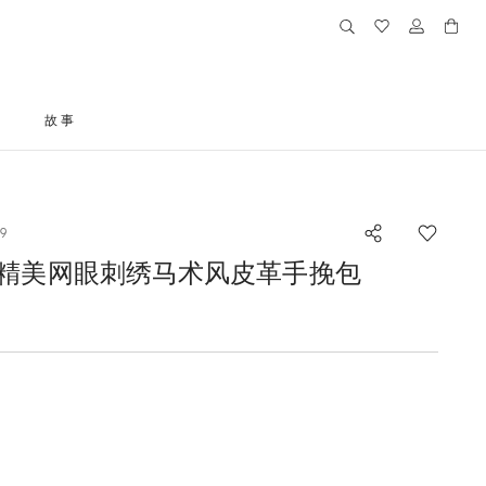
格
故事
9
 小号精美网眼刺绣马术风皮革手挽包
的尺码
)