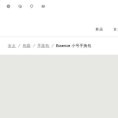
进入主要内容
新品
女
跳转到主要内容
女士
包袋
手提包
Essence 小号手挽包