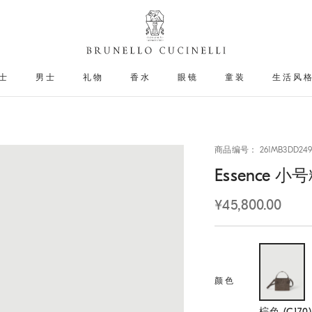
士
男士
礼物
香水
眼镜
童装
生活风
商品编号： 261MB3DD249
Essence
¥45,800.00
颜色
选择
棕色 (C170