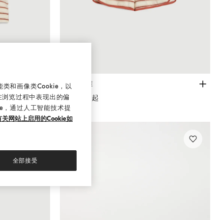
运动短裤
橙色
运动短裤
和画像类Cookie，以
在浏览过程中表现出的偏
¥3,900.00起
ie，通过人工智能技术提
关网站上启用的Cookie如
全部接受