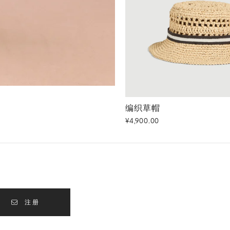
编织草帽
咖啡色
编织草帽
¥4,900.00
注册