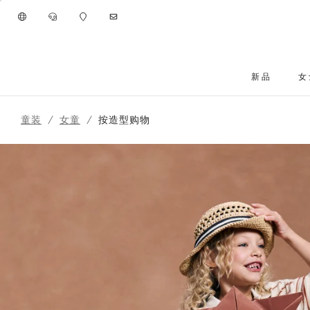
进入主要内容
新品
女
261FOUTFIT39
跳转到主要内容
童装
女童
按造型购物