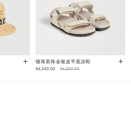
镶珠装饰金银皮平底凉鞋
米黄
镶珠装饰金银皮平底凉鞋
¥4,340.00
¥6,200.00