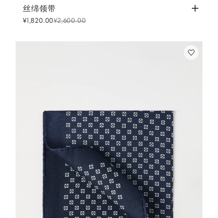
丝绵领带
海军蓝
丝绵领带
¥1,820.00
¥2,600.00