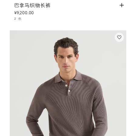
巴拿马织物长裤
海军蓝
巴拿马织物长裤
¥9,200.00
2 色