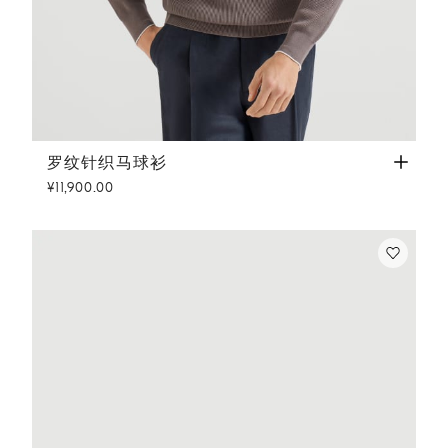
罗纹针织马球衫
榛子色
罗纹针织马球衫
¥11,900.00