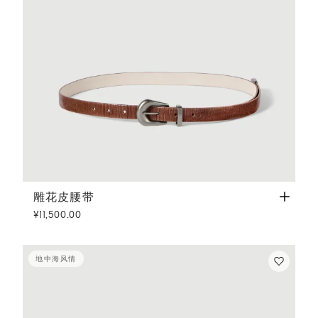
雕花皮腰带
浅棕色
雕花皮腰带
¥11,500.00
地中海风情