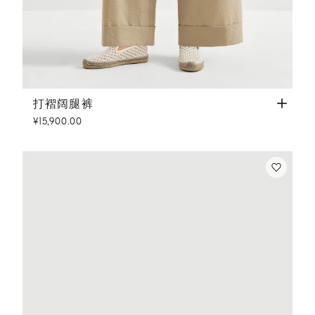
打褶阔腿裤
卡布奇诺色
打褶阔腿裤
¥15,900.00