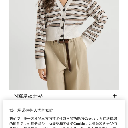
闪耀条纹开衫
巴拿马色
闪耀条纹开衫
¥18,900.00
我们承诺保护人类的私隐
我们使用第一方和第三方的技术性或同等功能的Cookie，并在获得您
地中海风情
的同意后，使用分析类、功能类和画像类Cookie，以管理和改进我们