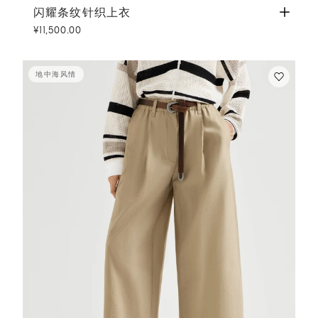
闪耀条纹针织上衣
巴拿马色
闪耀条纹针织上衣
¥11,500.00
地中海风情