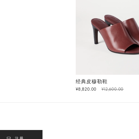
经典皮穆勒鞋
砖红色
经典皮穆勒鞋
¥8,820.00
¥12,600.00
注册