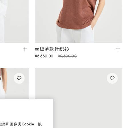
白色
丝绒薄款针织衫
砖红色
套
丝绒薄款针织衫
¥6,650.00
¥9,500.00
和画像类Cookie，以