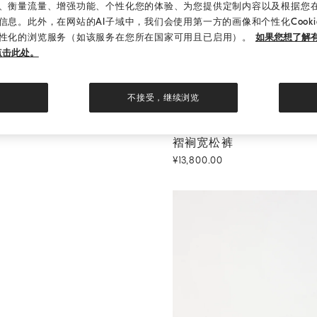
、衡量流量、增强功能、个性化您的体验、为您提供定制内容以及根据您
信息。此外，在网站的AI子域中，我们会使用第一方的画像和个性化Cook
性化的浏览服务（如该服务在您所在国家可用且已启用）。
如果您想了解有
点击此处。
不接受，继续浏览
褶裥宽松裤
白色
褶裥宽松裤
¥13,800.00