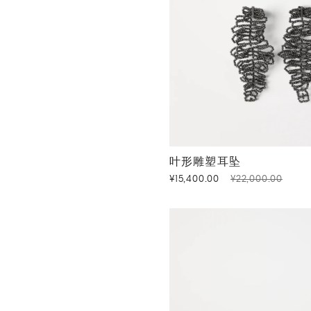
叶形雕塑耳坠
褐煤灰
叶形雕塑耳坠
¥15,400.00
¥22,000.00