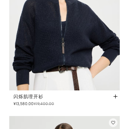
闪烁肌理开衫
蓝色
闪烁肌理开衫
¥13,580.00
¥19,400.00