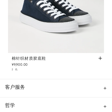
棉针织材质胶底鞋
蓝色
棉针织材质胶底鞋
¥9,900.00
2 色
客户服务
哲学