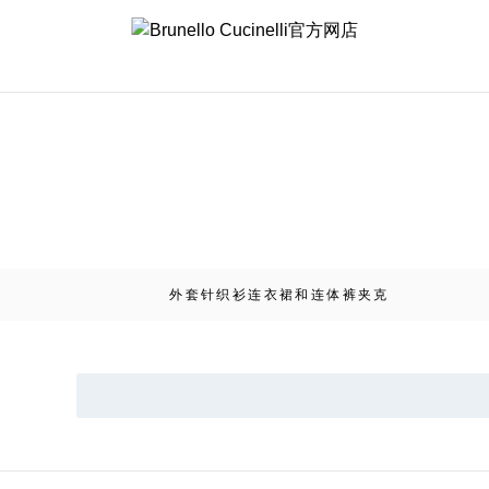
外套
针织衫
连衣裙和连体裤
夹克