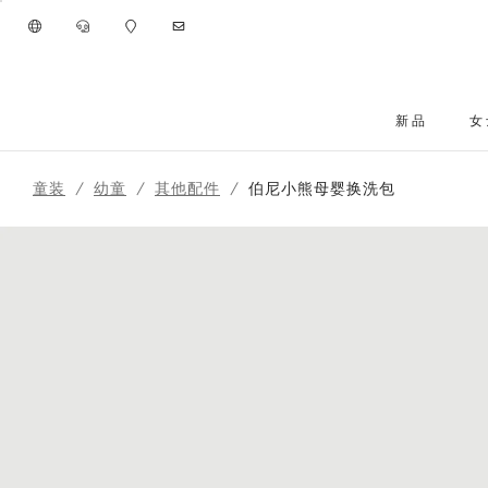
进入主要内容
新品
女
跳转到主要内容
童装
幼童
其他配件
伯尼小熊母婴换洗包