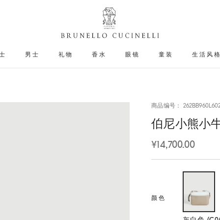
士
男士
礼物
香水
眼镜
童装
生活风
商品编号： 262BB960L60
伯尼小熊小
¥14,700.00
颜色
选择
灰白色 (C00