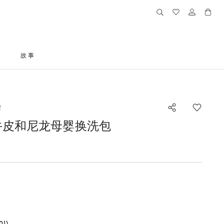
格
故事
2
牛皮和尼龙母婴换洗包
的尺码
1)