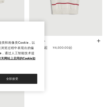
针织背心
巴拿马色
针织背心
和画像类Cookie，以
¥3,010.00起
¥4,300.00起
在浏览过程中表现出的偏
ie，通过人工智能技术提
关网站上启用的Cookie如
全部接受