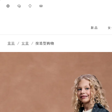
进入主要内容
新品
女
261FOUTFIT29
跳转到主要内容
童装
女童
按造型购物