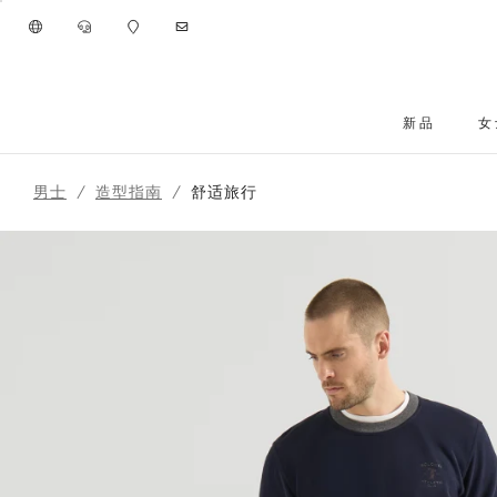
进入主要内容
新品
女
262MOUTFIT101
跳转到主要内容
男士
造型指南
舒适旅行