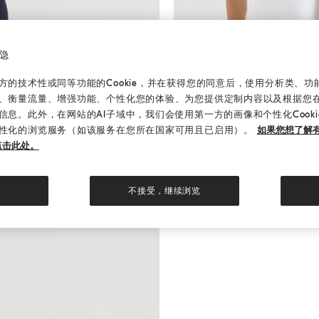
隐
的技术性或同等功能的Cookie，并在获得您的同意后，使用分析类、功能类
、衡量流量、增强功能、个性化您的体验、为您提供定制内容以及根据您
信息。此外，在网站的AI子域中，我们会使用第一方的画像和个性化Cook
圆领棉质汗布T恤
白色
圆领棉质汗布T恤
性化的浏览服务（如该服务在您所在国家可用且已启用）。
如果您想了解有
¥4,700.00
点击此处。
5 色
不接受，继续浏览