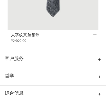
人字纹真丝领带
深灰
人字纹真丝领带
¥2,900.00
客户服务
哲学
综合信息