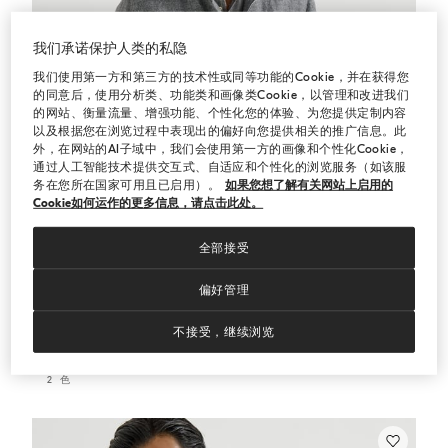
我们承诺保护人类的私隐
我们使用第一方和第三方的技术性或同等功能的Cookie，并在获得您
的同意后，使用分析类、功能类和画像类Cookie，以管理和改进我们
的网站、衡量流量、增强功能、个性化您的体验、为您提供定制内容
以及根据您在浏览过程中表现出的偏好向您提供相关的推广信息。此
外，在网站的AI子域中，我们会使用第一方的画像和个性化Cookie，
通过人工智能技术提供交互式、自适应和个性化的浏览服务（如该服
务在您所在国家可用且已启用）。
如果您想了解有关网站上启用的
Cookie如何运作的更多信息，请点击此处。
全部接受
偏好管理
不接受，继续浏览
立领短夹克
中灰
立领短夹克
¥32,300.00
2 色