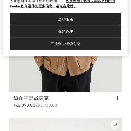
务在您所在国家可用且已启用）。
如果您想了解有关网站上启用的
Cookie如何运作的更多信息，请点击此处。
全部接受
偏好管理
不接受，继续浏览
绒面革野战夹克
浅棕色
绒面革野战夹克
¥62,090.00
¥88,700.00