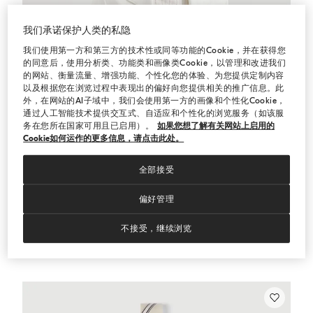
我们承诺保护人类的私隐
我们使用第一方和第三方的技术性或同等功能的Cookie，并在获得您
的同意后，使用分析类、功能类和画像类Cookie，以管理和改进我们
的网站、衡量流量、增强功能、个性化您的体验、为您提供定制内容
以及根据您在浏览过程中表现出的偏好向您提供相关的推广信息。此
外，在网站的AI子域中，我们会使用第一方的画像和个性化Cookie，
通过人工智能技术提供交互式、自适应和个性化的浏览服务（如该服
务在您所在国家可用且已启用）。
如果您想了解有关网站上启用的
Cookie如何运作的更多信息，请点击此处。
全部接受
偏好管理
不接受，继续浏览
华达呢夹克
巴拿马色
华达呢夹克
¥39,600.00