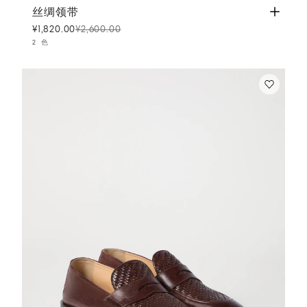
丝绸领带
巴拿马色
丝绸领带
¥1,820.00
¥2,600.00
2 色