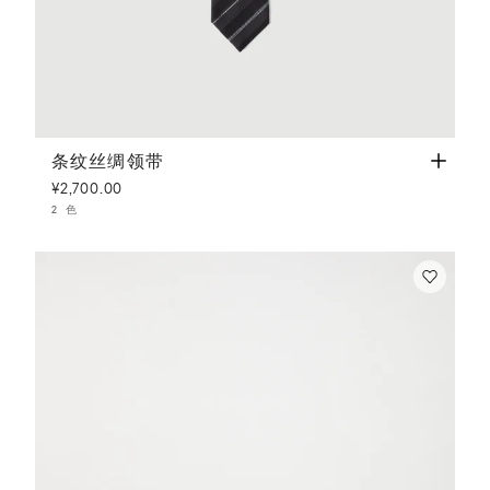
条纹丝绸领带
黑色
条纹丝绸领带
¥2,700.00
2 色