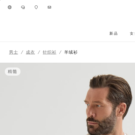
进入主要内容
新品
女
跳转到主要内容
男士
成衣
针织衫
羊绒衫
精髓