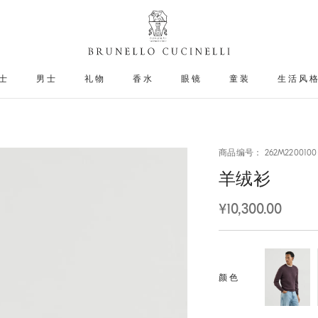
士
男士
礼物
香水
眼镜
童装
生活风
商品编号： 262M2200100
羊绒衫
¥10,300.00
颜色