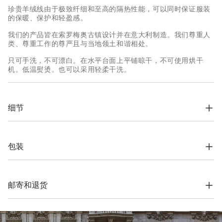
珍贵羊绒线由于极致纤细和至高的隔热性能，可以同时保证服装
的保暖、保护和轻盈感。
我们的产品皆在索罗梅奥古镇设计并在意大利制造。我们尊重人
类、尊重工作的尊严且与当地领土和谐相处。
只可手洗，不可漂白。在水平台面上平铺晾干，不可使用烘干
机。低温熨烫。也可以采用轻柔干洗。
细节
罗纹编织圆领

袖口和下摆罗纹编织

平针编织
包装
100% 羊绒
根据公司的价值观念，Brunello Cucinelli网上精品店专用包装材
料完全在索罗梅奥设计，并在意大利制造。材料采用FSC®认证原
料制作，整个包装设计基于自立结构，可以用于储存和再使用，
邮寄和退货
并可平整存放在非常小的空间。
运费与时间
我们所有服装的寄送都是免费的。全球快递从周一到周五执行，