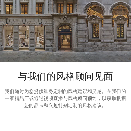
一般在5个工作日内送达。有关交货时间的更多信息，请参考
运
输
页面。
退货方式
我们很乐意为您免费提供7天退货，30天换货服务。更多信息，
请参考
退货
页面。
与我们的风格顾问见面
我们随时为您提供量身定制的风格建议和灵感。在我们的
一家精品店或通过视频直播与风格顾问预约，以获取根据
您的品味和兴趣特别定制的风格建议。