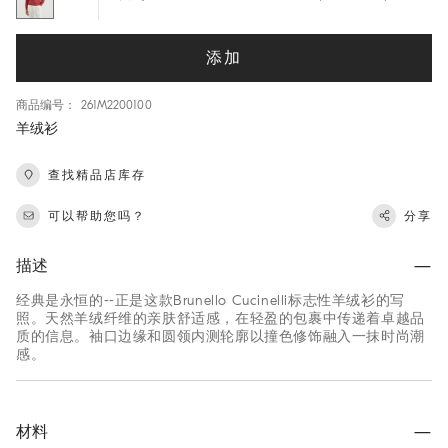
添加
商品编号： 261M2200100
羊绒衫
查找精品店库存
可以帮助您吗？
分享
描述
经典是永恒的--正是这款Brunello Cucinelli标志性羊绒衫的写
照。天然羊绒纤维的亲肤舒适感，在轻盈的包裹中传递着卓越品
质的信息。袖口边缘和圆领内测轮廓以撞色修饰融入一抹时尚潮
感。
材料