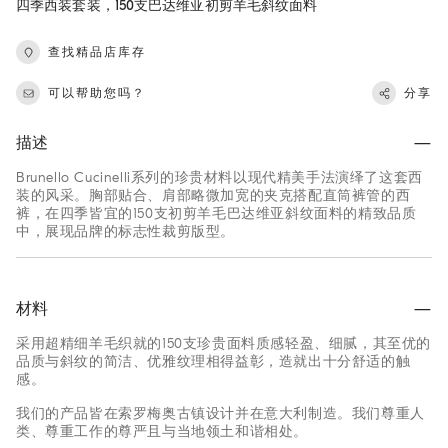
四季西装套装，150支巴达维亚初剪羊毛斜纹面料
查找精品店库存
可以帮助您吗？
分享
描述
Brunello Cucinelli系列的珍贵材料以现代精美手法演绎了这套西
装的风采。胸部贴合、肩部略微加宽的夹克搭配直筒裤管的西
裤，在四季皆宜的150支初剪羊毛巴达维亚斜纹面料的精致品质
中，展现品牌的标志性裁剪版型。
材料
采用超精细羊毛织就的150支珍贵面料质感轻盈、细腻，其至优的
品质与斜纹的简洁、优雅纹理相得益彰，造就出十分舒适的触
感。
我们的产品皆在索罗梅奥古镇设计并在意大利制造。我们尊重人
类、尊重工作的尊严且与当地领土和谐相处。