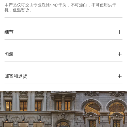
本产品仅可交由专业洗涤中心干洗，不可漂白，不可使用烘干
机，低温熨烫。
细节
*夹克*

双排扣，六粒角质扣

翻盖滚边口袋，票袋和小胸袋

包装
袖口四颗角质扣子，可解开的扣眼

铜氨丝面料半衬

根据公司的价值观念，Brunello Cucinelli网上精品店专用包装材
系扣内口袋和笔袋

料完全在索罗梅奥设计，并在意大利制造。材料采用FSC®认证原
后部双开叉

料制作，整个包装设计基于自立结构，可以用于储存和再使用，
邮寄和退货
并可平整存放在非常小的空间。
*裤装*

运费与时间
门襟拉链带系扣和搭扣

斜开前口袋

我们所有服装的寄送都是免费的。全球快递从周一到周五执行，
系扣滚边后口袋

一般在5个工作日内送达。有关交货时间的更多信息，请参考
运
裤口19厘米

输
页面。
衬里长至膝盖
退货方式
100% 初羊毛
我们很乐意为您免费提供7天退货，30天换货服务。更多信息，