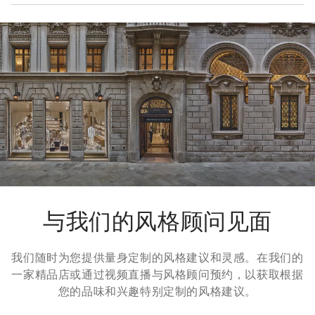
49% 真丝, 31% 亚麻, 20% 羊毛
运费与时间
我们所有服装的寄送都是免费的。全球快递从周一到周五执行，
一般在5个工作日内送达。有关交货时间的更多信息，请参考
运
输
页面。
退货方式
我们很乐意为您免费提供7天退货，30天换货服务。更多信息，
请参考
退货
页面。
与我们的风格顾问见面
我们随时为您提供量身定制的风格建议和灵感。在我们的
一家精品店或通过视频直播与风格顾问预约，以获取根据
您的品味和兴趣特别定制的风格建议。