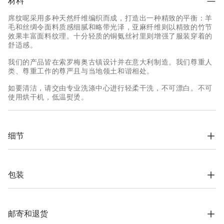
材料
席纹呢采用多种天然纤维编织而成，打造出一种精致的平衡：羊
毛和丝绸令面料质感细腻和略带光泽，亚麻纤维则以精致的竹节
效果丰富面料纹理。十分轻质的铜氨丝衬里则增强了服装穿着的
舒适感。
我们的产品皆在索罗梅奥古镇设计并在意大利制造。我们尊重人
类、尊重工作的尊严且与当地领土和谐相处。
如要清洁，请交由专业洗涤中心进行轻柔干洗，不可漂白。不可
使用烘干机，低温熨烫。
细节
双链头拉链收襟

立领

带揿扣袖口

包装
揿扣下摆口袋

铜氨丝面料半衬

根据公司的价值观念，Brunello Cucinelli网上精品店专用包装材
系扣内口袋和笔袋

料完全在索罗梅奥设计，并在意大利制造。材料采用FSC®认证原
弹性下摆
料制作，整个包装设计基于自立结构，可以用于储存和再使用，
邮寄和退货
并可平整存放在非常小的空间。