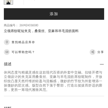
添加
商品编号： 261MZ4036580
立领席纹呢短夹克，桑蚕丝、亚麻和羊毛混纺面料
查找精品店库存
可以帮助您吗？
分享
描述
休闲态度与精裁灵感在这款现代百搭的外套中交融。拉链开襟与
立领设计的夹克采用桑蚕丝、亚麻与羊毛混纺席纹呢制作，开放
织纹凸显天然纤维的轻盈与流畅感，微妙的竹节纹为外套增添一
抹微妙的层次感。版型自然下落于臀部，打造出挺拔而舒适的廓
形，更胜一筹现代雅致风范。