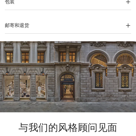
包装
揿扣下摆口袋

无衬里
根据公司的价值观念，Brunello Cucinelli网上精品店专用包装材
料完全在索罗梅奥设计，并在意大利制造。材料采用FSC®认证原
92% 真丝, 8% 聚脲酯
料制作，整个包装设计基于自立结构，可以用于储存和再使用，
邮寄和退货
并可平整存放在非常小的空间。
运费与时间
我们所有服装的寄送都是免费的。全球快递从周一到周五执行，
一般在5个工作日内送达。有关交货时间的更多信息，请参考
运
输
页面。
退货方式
我们很乐意为您免费提供7天退货，30天换货服务。更多信息，
请参考
退货
页面。
与我们的风格顾问见面