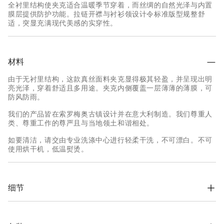
全衬里结构使夹克适合温暖季节穿着，而丝绸的自然光泽与内置
膜层提供防护功能。拉链开襟与衬衫领设计令标准版型规整舒
适，突显充满现代美感的实穿性。
材料
由于无衬里结构，这款真丝面料夹克显得极其轻盈，并呈现出明
亮光泽，穿着舒适且多用途。夹克内侧覆盖一层薄薄的薄膜，可
防风防雨。
我们的产品皆在索罗梅奥古镇设计并在意大利制造。我们尊重人
类、尊重工作的尊严且与当地领土和谐相处。
如要清洁，请交由专业洗涤中心进行轻柔干洗，不可漂白。不可
使用烘干机，低温熨烫。
细节
揿扣合

衬衫式领子

带揿扣袖口
