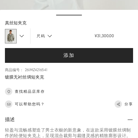
Hide / Show details
真丝短夹克
¥31,300.00
尺码
添加
商品编号： 261MZ4216541
镀膜无衬丝绸短夹克
查找精品店库存
可以帮助您吗？
分享
描述
轻盈与流畅感塑造了男士衣橱的新意象，在这款采用镀膜丝绸制
作的轻便短夹克上，呈现混合裁剪与裁缝灵感的精致廓形设计。