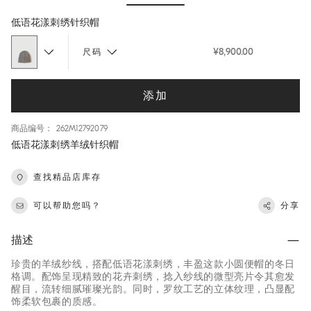
Hide / Show details
低语花漾刺绣针织帽
¥8,900.00
尺码
添加
商品编号： 262M12792079
低语花漾刺绣羊绒针织帽
查找精品店库存
可以帮助您吗？
分享
描述
珍贵的羊绒纱线，搭配低语花漾刺绣，丰盈这款小圆便帽的冬日
格调。配饰呈现精致的花卉刺绣，捻入纱线的微型亮片令其愈发
醒目，流转细腻璀璨光韵。同时，罗纹工艺的立体纹理，凸显配
饰柔软包裹的质感。