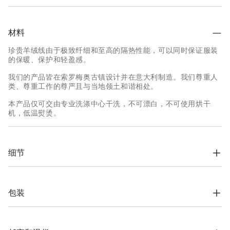
材料
珍贵羊绒线由于极致纤细和至高的隔热性能，可以同时保证服装
的保暖、保护和轻盈感。
我们的产品皆在索罗梅奥古镇设计并在意大利制造。我们尊重人
类、尊重工作的尊严且与当地领土和谐相处。
本产品仅可交由专业洗涤中心干洗，不可漂白，不可使用烘干
机，低温熨烫。
细节
无衬里

不含镍珠宝装饰
包装
100% 羊绒
根据公司的价值观念，Brunello Cucinelli网上精品店专用包装材
料完全在索罗梅奥设计，并在意大利制造。材料采用FSC®认证原
料制作，整个包装设计基于自立结构，可以用于储存和再使用，