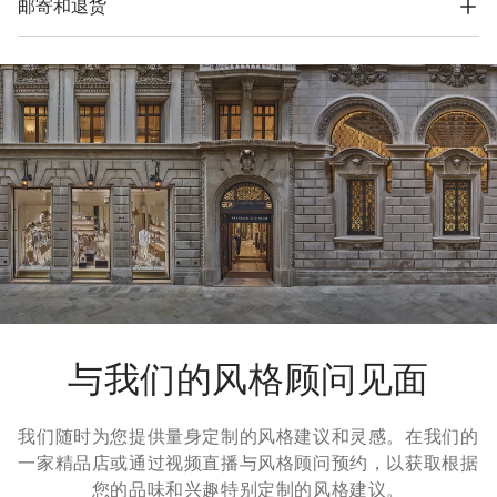
邮寄和退货
并可平整存放在非常小的空间。
运费与时间
我们所有服装的寄送都是免费的。全球快递从周一到周五执行，
一般在5个工作日内送达。有关交货时间的更多信息，请参考
运
输
页面。
退货方式
我们很乐意为您免费提供7天退货，30天换货服务。更多信息，
请参考
退货
页面。
与我们的风格顾问见面
我们随时为您提供量身定制的风格建议和灵感。在我们的
一家精品店或通过视频直播与风格顾问预约，以获取根据
您的品味和兴趣特别定制的风格建议。