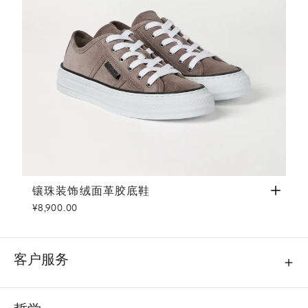
镶珠装饰绒面革胶底鞋
棕色
镶珠装饰绒面革胶底鞋
¥8,900.00
客户服务