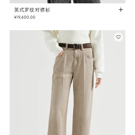
英式罗纹对襟衫
巴拿马色
英式罗纹对襟衫
¥19,400.00